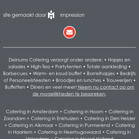
site gemaakt door
impression
Deinums Catering verzorgt onder andere: •
Hapjes en
salades
•
High-Tea
•
Partytenten
•
Totale aankleding
•
Barbecues
•
Warm- en koud buffet
•
Borrelhapjes
•
Bedrijfs
of Personeelsfeesten
•
Broodjes en lunches
•
Trouwerijen
•
Buffetten
•
Diners
en veel meer!
Neem nu contact op om
de mogelijkheden te bespreken
.
Catering in Amsterdam
•
Catering in Hoorn
•
Catering in
Zaandam
•
Catering in Enkhuizen
•
Catering in Den Helder
•
Catering in Alkmaar
•
Catering in Purmerend
•
Catering
in Haarlem
•
Catering in Heerhugowaard
•
Catering in
Volendam
•
Catering in Noord-Holland