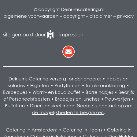
© copyright Deinumscatering.nl
algemene voorwaarden
–
copyright
–
disclaimer
–
privacy
site gemaakt door
impression
Deinums Catering verzorgt onder andere: •
Hapjes en
salades
•
High-Tea
•
Partytenten
•
Totale aankleding
•
Barbecues
•
Warm- en koud buffet
•
Borrelhapjes
•
Bedrijfs
of Personeelsfeesten
•
Broodjes en lunches
•
Trouwerijen
•
Buffetten
•
Diners
en veel meer!
Neem nu contact op om
de mogelijkheden te bespreken
.
Catering in Amsterdam
•
Catering in Hoorn
•
Catering in
Zaandam
•
Catering in Enkhuizen
•
Catering in Den Helder