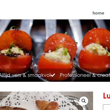
home
Altijd vers & smaakvol
Professioneel & creat
L