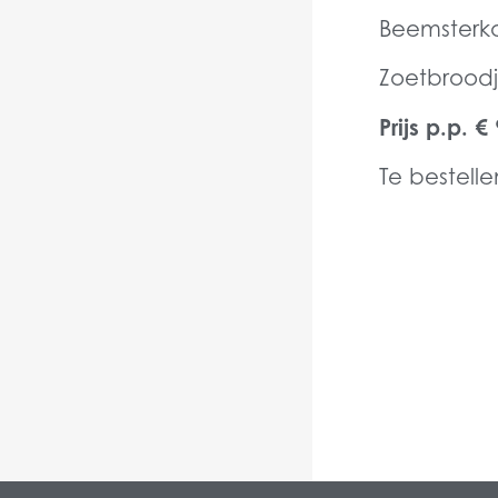
Beemsterk
Zoetbroodj
Prijs p.p. €
Te bestell