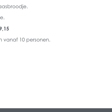
aasbroodje.
e.
 9,15
en vanaf 10 personen.