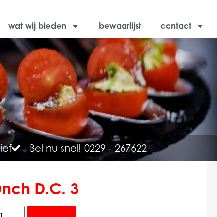
wat wij bieden
bewaarlijst
contact
ief
Bel nu snel! 0229 - 267622
unch D.C. 3
Alternative:
Bewaren